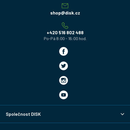
p
a
shop
@
disk.cz
t
í
+420 516 802 488
Společnost DISK