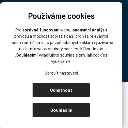
Doprava:
Používáme cookies
Pro
správné fungování
webu,
anonymní analýzu
provozu a možnost zobrazit další pro vás relevantní
obsah včetně na míru přizpůsobených reklam využíváme
na tomto webu soubory cookies. Kliknutím na
„Souhlasím“
vyjadřujete souhlas s tím, jak cookies
Platba:
využíváme.
Odmítnout
Vytvořil Shoptet Premium
Copyright 2026
DISK Multimedia, s.r.o.
. Všechna práva vyhrazena.
Souhlasím
Upravit nastavení cookies
/* přetahování produktů podcast.disk.cz */