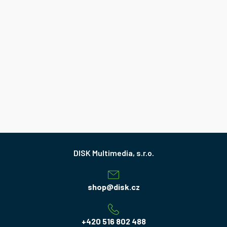
Z
á
p
a
shop
@
disk.cz
t
í
+420 516 802 488