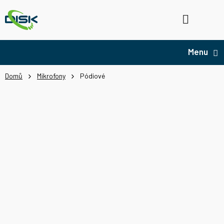
Přejít
na
Hledat
NÁ
obsah
KO
Domů
Mikrofony
Pódiové