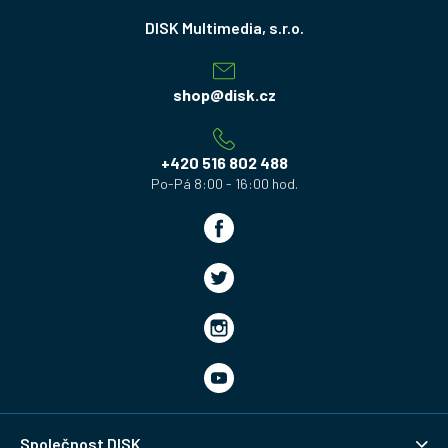
Z
á
p
a
shop
@
disk.cz
t
í
+420 516 802 488
Společnost DISK