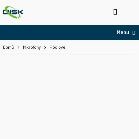
Přejít
na
Hledat
NÁ
obsah
KO
Domů
Mikrofony
Pódiové