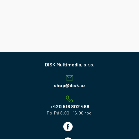
Z
á
p
a
shop
@
disk.cz
t
í
+420 516 802 488