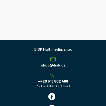
Z
á
p
a
shop
@
disk.cz
t
í
+420 516 802 488