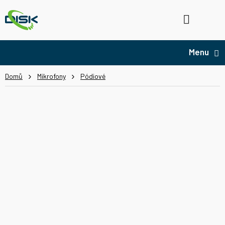
Přejít
na
Hledat
NÁ
obsah
KO
Domů
Mikrofony
Pódiové