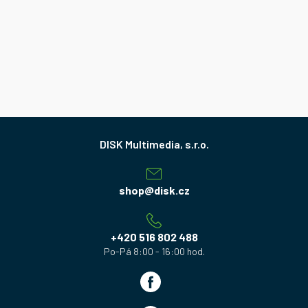
Z
á
p
a
shop
@
disk.cz
t
í
+420 516 802 488