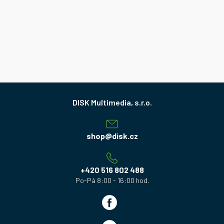
Z
á
p
a
shop
@
disk.cz
t
í
+420 516 802 488