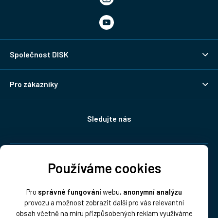
Společnost DISK
Pro zákazníky
Sledujte nás
Doprava:
Používáme cookies
Pro
správné fungování
webu,
anonymní analýzu
provozu a možnost zobrazit další pro vás relevantní
obsah včetně na míru přizpůsobených reklam využíváme