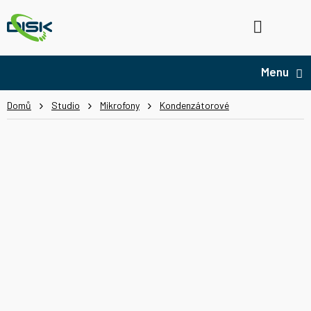
Přejít
na
Hledat
NÁ
obsah
KO
Domů
Studio
Mikrofony
Kondenzátorové