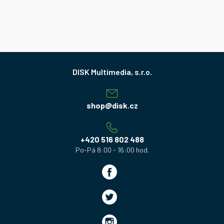
Z
á
p
a
shop
@
disk.cz
t
í
+420 516 802 488