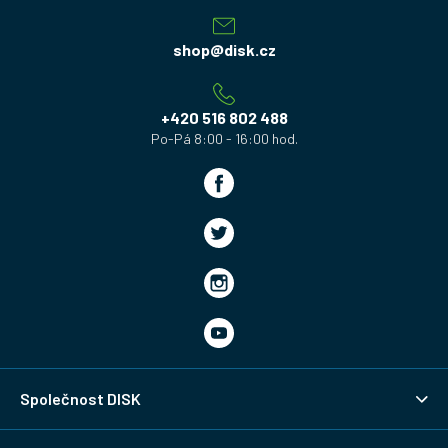
p
a
shop
@
disk.cz
t
í
+420 516 802 488
Společnost DISK