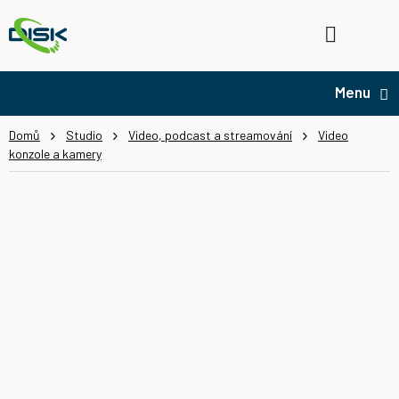
Přejít
na
Hledat
NÁ
obsah
KO
Domů
Studio
Video, podcast a streamování
Video
konzole a kamery