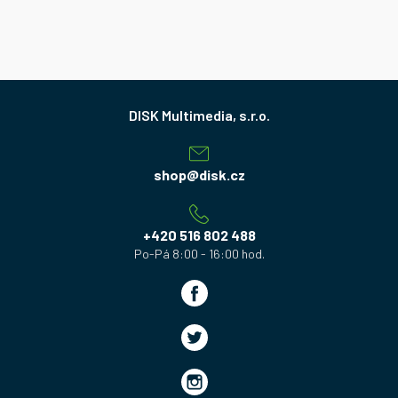
Z
á
p
a
shop
@
disk.cz
t
í
+420 516 802 488