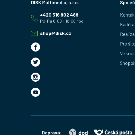
Společ
á
+420 516 802 488
Kontak
p
Kariéra
a
shop
@
disk.cz
Realiza
t
Pro ško
Velkoo
í
Shoppi
Doprava: