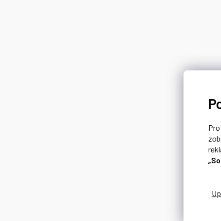
P
Pr
zob
rek
„So