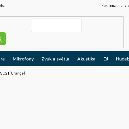
vka
Reklamace a vr
re
Mikrofony
Zvuk a světla
Akustika
DJ
Hudeb
SC21 (Orange)