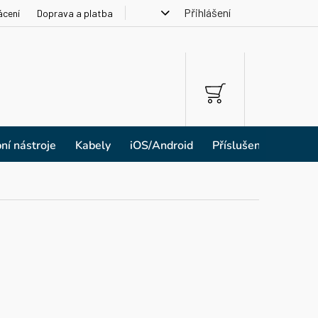
Přihlášení
ácení
Doprava a platba
NÁKUPNÍ
KOŠÍK
ní nástroje
Kabely
iOS/Android
Příslušenství