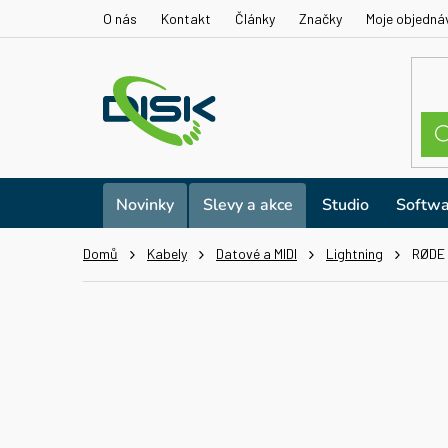
Přejít
O nás
Kontakt
Články
Značky
Moje objedná
na
obsah
Novinky
Slevy a akce
Studio
Softwa
Domů
Kabely
Datové a MIDI
Lightning
RØDE 