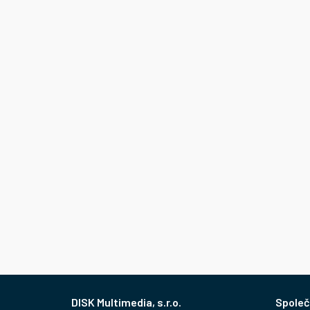
Z
Společ