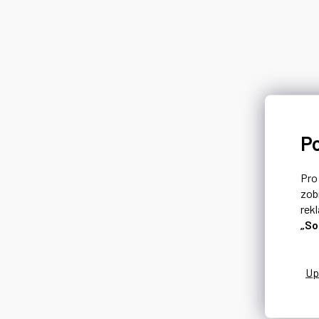
P
Pr
zob
rek
„So