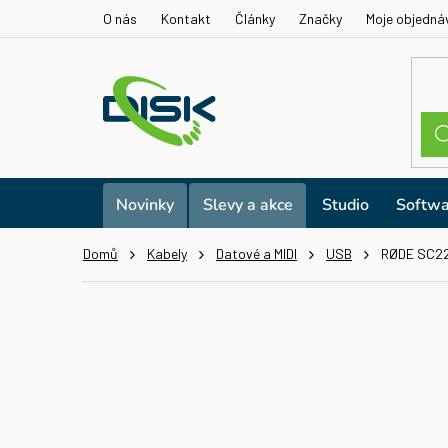
Přejít
O nás
Kontakt
Články
Značky
Moje objedná
na
obsah
Novinky
Slevy a akce
Studio
Softwa
Domů
Kabely
Datové a MIDI
USB
RØDE SC22