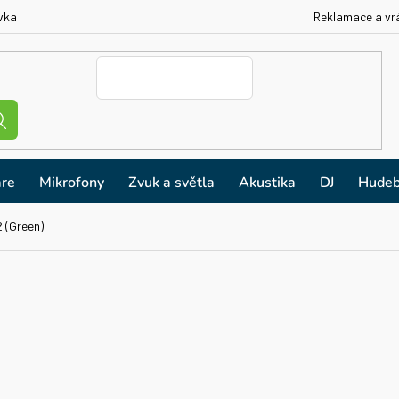
vka
Reklamace a vr
re
Mikrofony
Zvuk a světla
Akustika
DJ
Hudeb
 (Green)