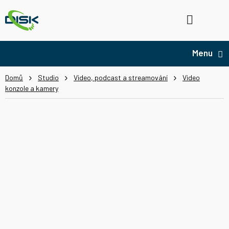
Přejít
na
Hledat
NÁ
obsah
KO
Domů
Studio
Video, podcast a streamování
Video
konzole a kamery