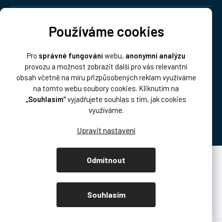
Doprava:
Používáme cookies
Pro
správné fungování
webu,
anonymní analýzu
provozu a možnost zobrazit další pro vás relevantní
obsah včetně na míru přizpůsobených reklam využíváme
na tomto webu soubory cookies. Kliknutím na
„Souhlasím“
vyjadřujete souhlas s tím, jak cookies
Platba:
využíváme.
Odmítnout
Vytvořil Shoptet Premium
Copyright 2026
DISK Multimedia, s.r.o.
. Všechna práva vyhrazena.
Souhlasím
Upravit nastavení cookies