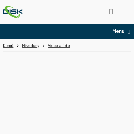
Přejít
na
Hledat
NÁ
obsah
KO
Domů
Mikrofony
Video a foto