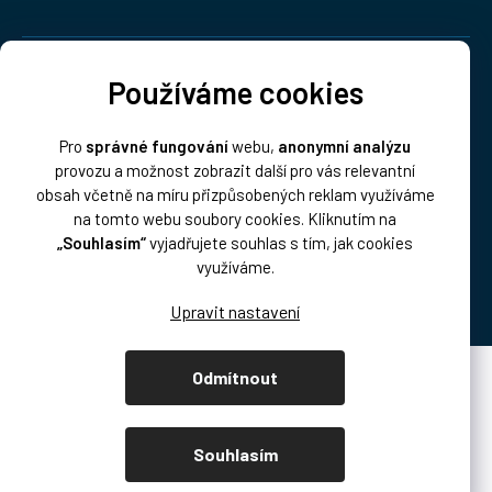
Doprava:
Používáme cookies
Pro
správné fungování
webu,
anonymní analýzu
provozu a možnost zobrazit další pro vás relevantní
obsah včetně na míru přizpůsobených reklam využíváme
na tomto webu soubory cookies. Kliknutím na
„Souhlasím“
vyjadřujete souhlas s tím, jak cookies
Platba:
využíváme.
Odmítnout
Vytvořil Shoptet Premium
Copyright 2026
DISK Multimedia, s.r.o.
. Všechna práva vyhrazena.
Souhlasím
Upravit nastavení cookies