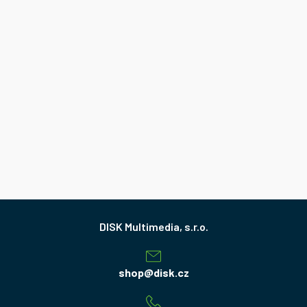
Z
á
p
a
shop
@
disk.cz
t