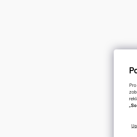
P
Pr
zob
rek
„So