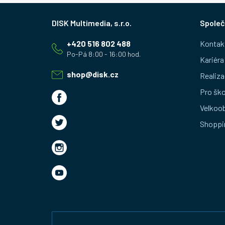
Z
Společ
á
+420 516 802 488
Kontak
p
Kariéra
a
shop
@
disk.cz
Realiza
t
Pro ško
Velkoo
í
Shoppi