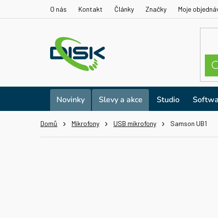
Přejít
O nás
Kontakt
Články
Značky
Moje objedná
na
obsah
Novinky
Slevy a akce
Studio
Softwa
Domů
Mikrofony
USB mikrofony
Samson UB1