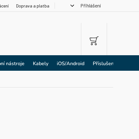
Přihlášení
ácení
Doprava a platba
NÁKUPNÍ
KOŠÍK
ní nástroje
Kabely
iOS/Android
Příslušenství