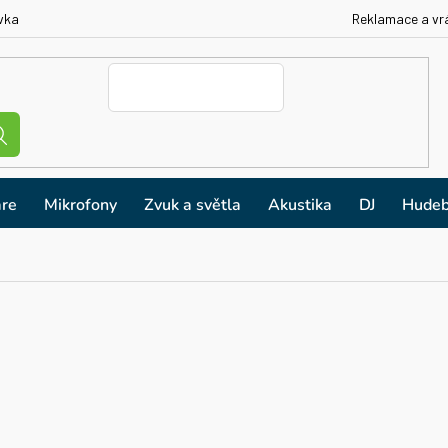
vka
Reklamace a vr
re
Mikrofony
Zvuk a světla
Akustika
DJ
Hudeb