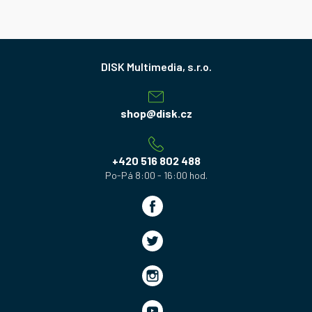
Z
á
p
a
shop
@
disk.cz
t
í
+420 516 802 488