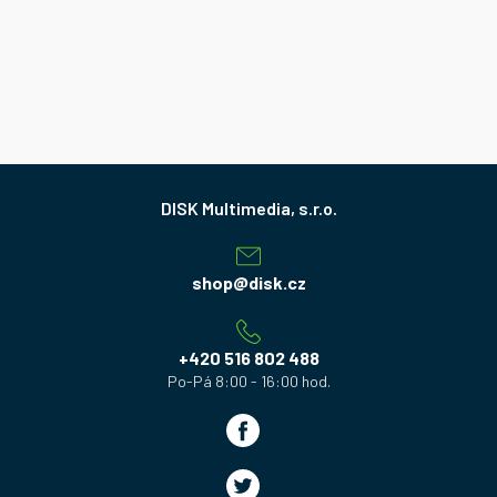
Z
á
p
a
shop
@
disk.cz
t
í
+420 516 802 488