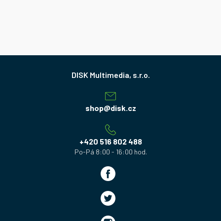
Z
á
p
a
shop
@
disk.cz
t
í
+420 516 802 488