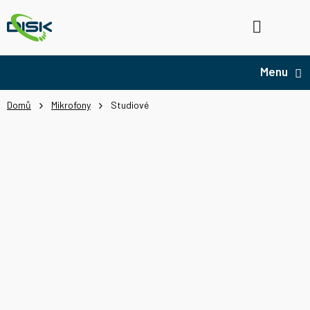
Přejít
na
Hledat
NÁ
obsah
KO
Domů
Mikrofony
Studiové