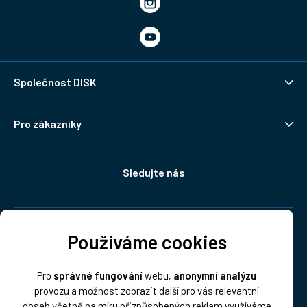
Společnost DISK
Pro zákazníky
Sledujte nás
Doprava:
Používáme cookies
Pro
správné fungování
webu,
anonymní analýzu
provozu a možnost zobrazit další pro vás relevantní
obsah včetně na míru přizpůsobených reklam využíváme