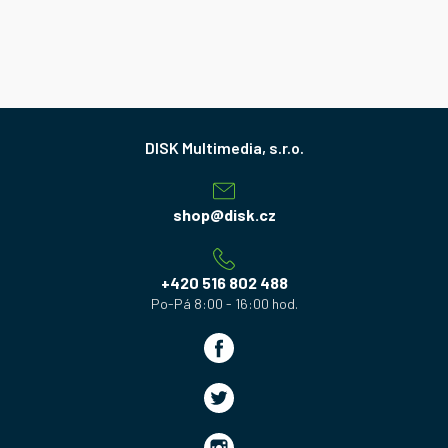
Z
á
p
a
shop
@
disk.cz
t
í
+420 516 802 488