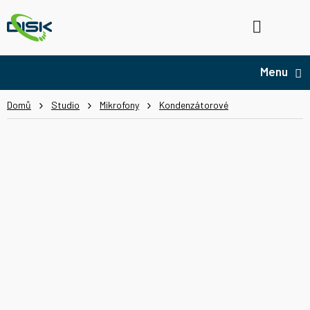
Přejít
na
Hledat
NÁ
obsah
KO
Domů
Studio
Mikrofony
Kondenzátorové