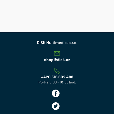
Z
á
p
a
shop
@
disk.cz
t
í
+420 516 802 488