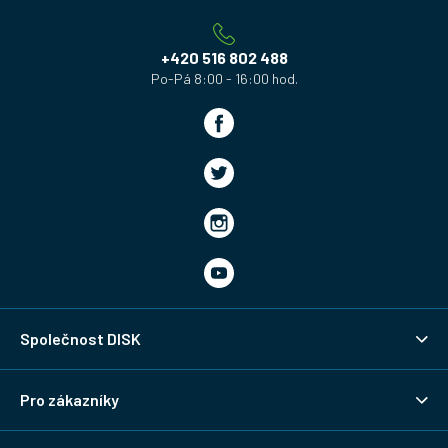
t
í
+420 516 802 488
Společnost DISK
Pro zákazníky