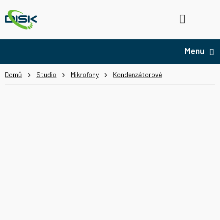
Přejít
na
Hledat
NÁ
obsah
KO
Domů
Studio
Mikrofony
Kondenzátorové