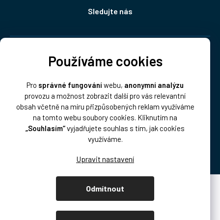
Sledujte nás
Doprava:
Používáme cookies
Pro
správné fungování
webu,
anonymní analýzu
provozu a možnost zobrazit další pro vás relevantní
obsah včetně na míru přizpůsobených reklam využíváme
na tomto webu soubory cookies. Kliknutím na
„Souhlasím“
vyjadřujete souhlas s tím, jak cookies
Platba:
využíváme.
Odmítnout
Vytvořil Shoptet Premium
Copyright 2026
DISK Multimedia, s.r.o.
. Všechna práva vyhrazena.