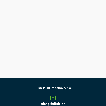
Z
á
p
a
shop
@
disk.cz