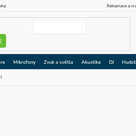
vka
Reklamace a vr
re
Mikrofony
Zvuk a světla
Akustika
DJ
Hudeb
)