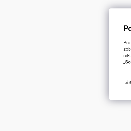
P
Pr
zob
rek
„So