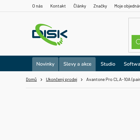
Přejít
O nás
Kontakt
Články
Značky
Moje objedná
na
obsah
Novinky
Slevy a akce
Studio
Softwa
Domů
Ukončený prodej
Avantone Pro CLA-10A (pair