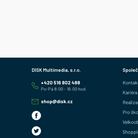
Z
Společ
á
+420 516 802 488
Kontak
p
Kariéra
a
shop
@
disk.cz
Realiza
t
Pro ško
Velkoo
í
Shoppi