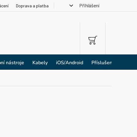
Přihlášení
ácení
Doprava a platba
NÁKUPNÍ
KOŠÍK
ní nástroje
Kabely
iOS/Android
Příslušenství