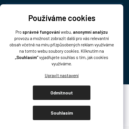
Doprava:
Používáme cookies
Pro
správné fungování
webu,
anonymní analýzu
provozu a možnost zobrazit další pro vás relevantní
obsah včetně na míru přizpůsobených reklam využíváme
na tomto webu soubory cookies. Kliknutím na
„Souhlasím“
vyjadřujete souhlas s tím, jak cookies
Platba:
využíváme.
Odmítnout
Vytvořil Shoptet Premium
Copyright 2026
DISK Multimedia, s.r.o.
. Všechna práva vyhrazena.
Souhlasím
Upravit nastavení cookies
/* přetahování produktů podcast.disk.cz */