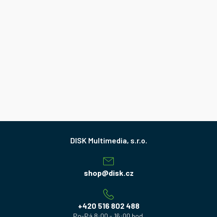
Z
á
p
a
shop
@
disk.cz
t
í
+420 516 802 488