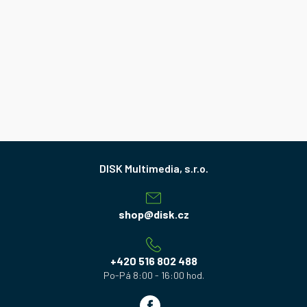
Z
á
p
a
shop
@
disk.cz
t
í
+420 516 802 488