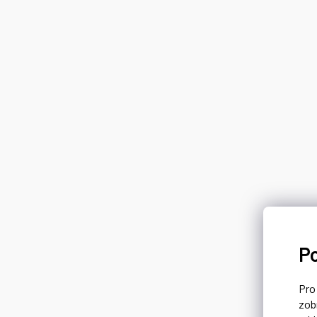
P
Pr
zob