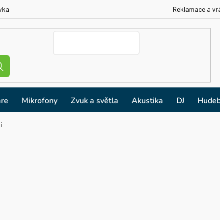
vka
Reklamace a vr
re
Mikrofony
Zvuk a světla
Akustika
DJ
Hudeb
í