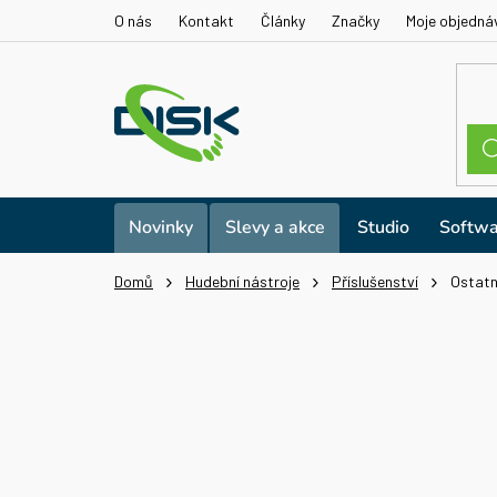
Přejít
O nás
Kontakt
Články
Značky
Moje objedná
na
obsah
Novinky
Slevy a akce
Studio
Softwa
Domů
Hudební nástroje
Příslušenství
Ostatn