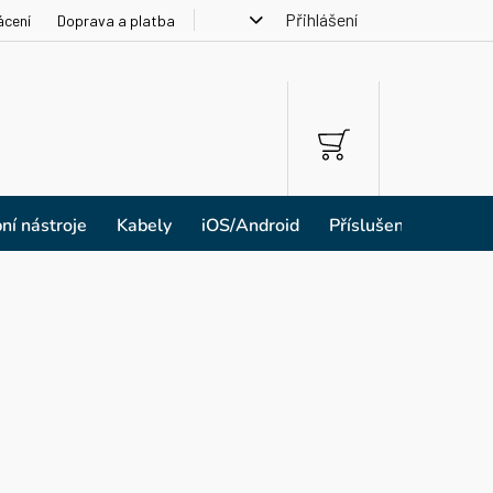
Přihlášení
ácení
Doprava a platba
NÁKUPNÍ
KOŠÍK
ní nástroje
Kabely
iOS/Android
Příslušenství