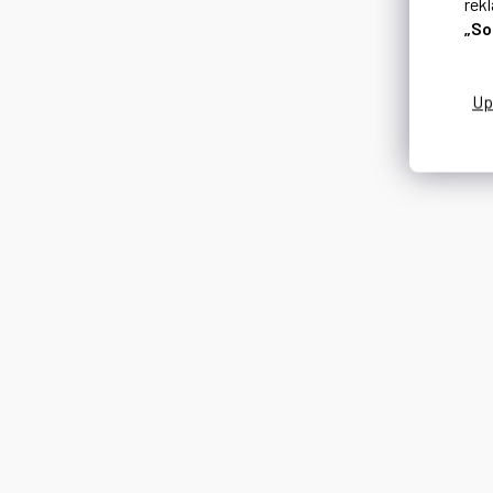
rek
„So