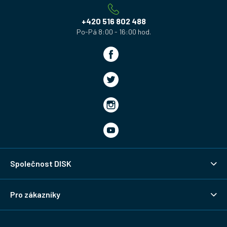
t
í
+420 516 802 488
Společnost DISK
Pro zákazníky