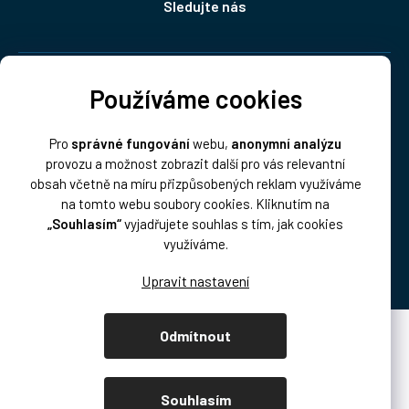
Sledujte nás
Doprava:
Používáme cookies
Pro
správné fungování
webu,
anonymní analýzu
provozu a možnost zobrazit další pro vás relevantní
obsah včetně na míru přizpůsobených reklam využíváme
na tomto webu soubory cookies. Kliknutím na
„Souhlasím“
vyjadřujete souhlas s tím, jak cookies
Platba:
využíváme.
Odmítnout
Vytvořil Shoptet Premium
Copyright 2026
DISK Multimedia, s.r.o.
. Všechna práva vyhrazena.
Souhlasím
Upravit nastavení cookies