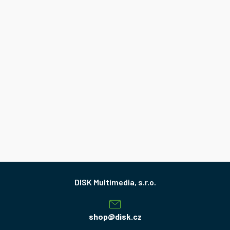
Z
á
p
a
shop
@
disk.cz