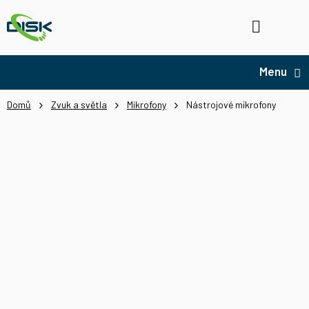
Přejít
na
Hledat
NÁ
obsah
KO
Domů
Zvuk a světla
Mikrofony
Nástrojové mikrofony