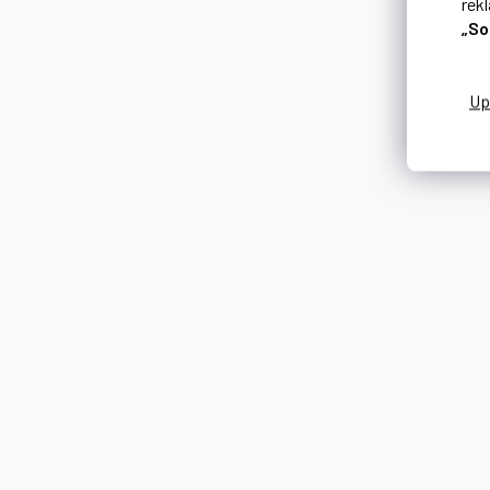
rek
„So