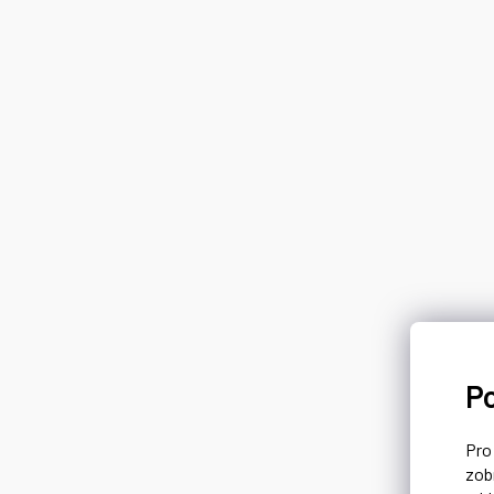
P
Pr
zob