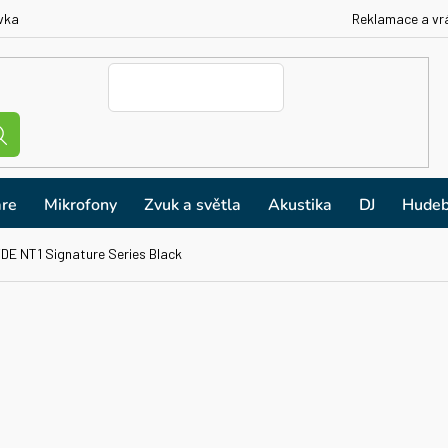
vka
Reklamace a vr
re
Mikrofony
Zvuk a světla
Akustika
DJ
Hudeb
DE NT1 Signature Series Black