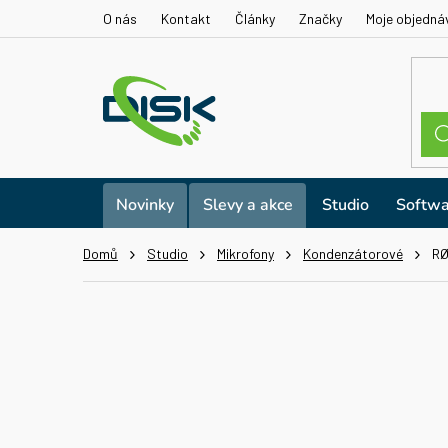
Přejít
O nás
Kontakt
Články
Značky
Moje objedná
na
obsah
Novinky
Slevy a akce
Studio
Softwa
Domů
Studio
Mikrofony
Kondenzátorové
RØ