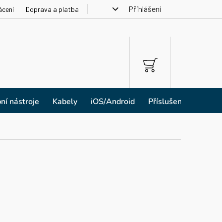
Přihlášení
ácení
Doprava a platba
NÁKUPNÍ
KOŠÍK
ní nástroje
Kabely
iOS/Android
Příslušenství