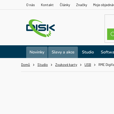
Přejít
O nás
Kontakt
Články
Značky
Moje objedná
na
obsah
Novinky
Slevy a akce
Studio
Softwa
Domů
Studio
Zvukové karty
USB
RME Digif