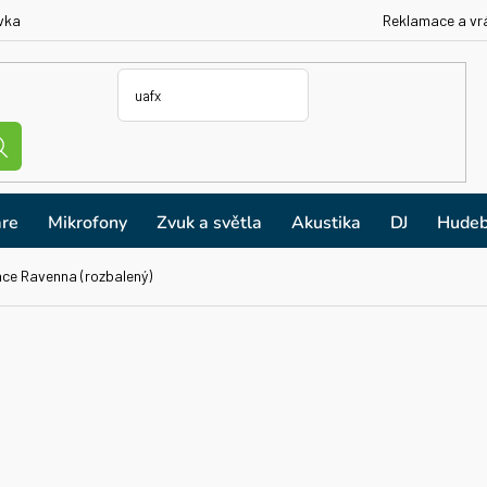
vka
Reklamace a vr
re
Mikrofony
Zvuk a světla
Akustika
DJ
Hudeb
ace Ravenna (rozbalený)