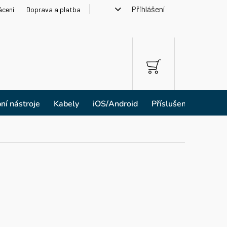
Přihlášení
ácení
Doprava a platba
NÁKUPNÍ
KOŠÍK
ní nástroje
Kabely
iOS/Android
Příslušenství