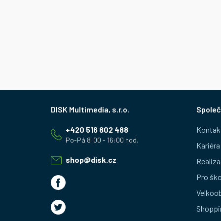
Z
Společ
á
+420 516 802 488
Kontak
p
Kariéra
a
shop
@
disk.cz
Realiza
t
Pro ško
Velkoo
í
Shoppi