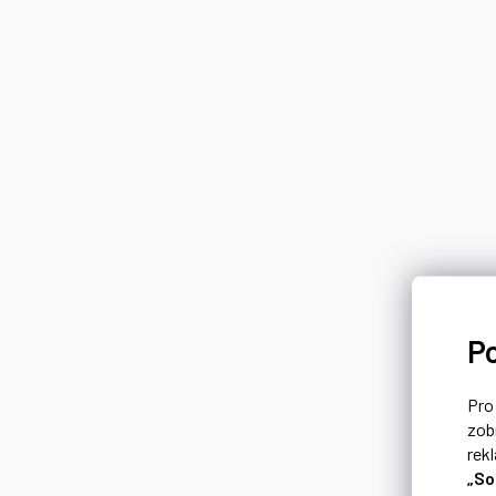
P
Pr
zob
rek
„So