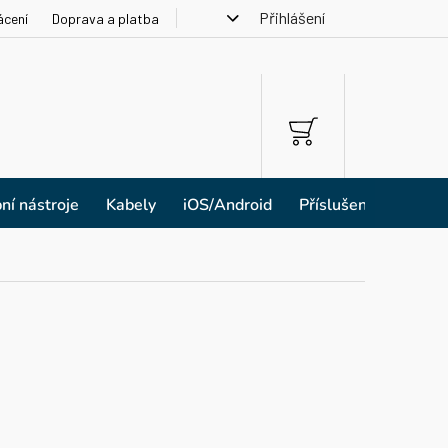
Přihlášení
ácení
Doprava a platba
NÁKUPNÍ
KOŠÍK
ní nástroje
Kabely
iOS/Android
Příslušenství