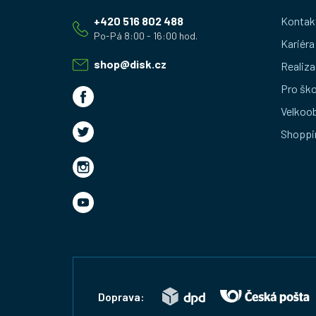
á
+420 516 802 488
Kontak
p
Kariéra
a
shop
@
disk.cz
Realiza
t
Pro ško
Velkoo
í
Shoppi
Doprava: