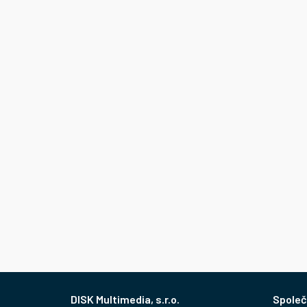
Z
Společ