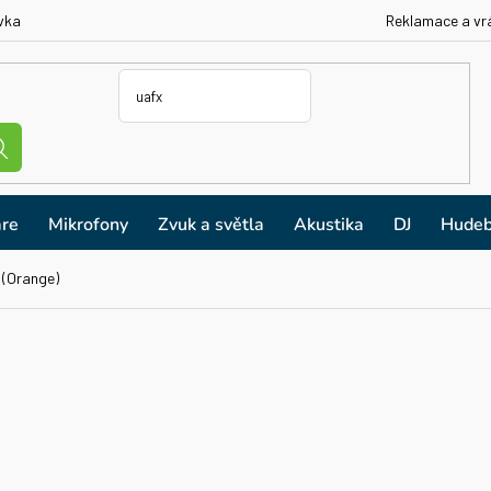
vka
Reklamace a vr
re
Mikrofony
Zvuk a světla
Akustika
DJ
Hudeb
 (Orange)