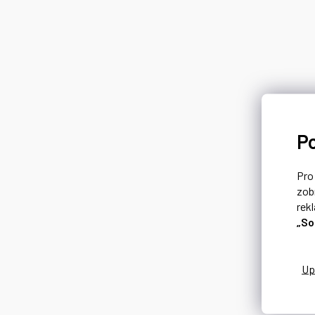
P
Pr
zob
rek
„So