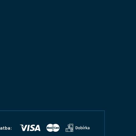
latba: