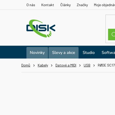
Přejít
O nás
Kontakt
Články
Značky
Moje objedná
na
obsah
Novinky
Slevy a akce
Studio
Softwa
Domů
Kabely
Datové a MIDI
USB
RØDE SC17