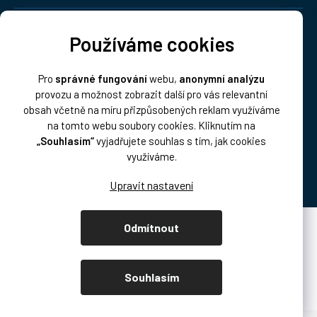
Doprava:
Používáme cookies
Pro
správné fungování
webu,
anonymní analýzu
provozu a možnost zobrazit další pro vás relevantní
obsah včetně na míru přizpůsobených reklam využíváme
na tomto webu soubory cookies. Kliknutím na
„Souhlasím“
vyjadřujete souhlas s tím, jak cookies
Platba:
využíváme.
Odmítnout
Vytvořil Shoptet Premium
Copyright 2026
DISK Multimedia, s.r.o.
. Všechna práva vyhrazena.
Souhlasím
Upravit nastavení cookies
/* přetahování produktů podcast.disk.cz */