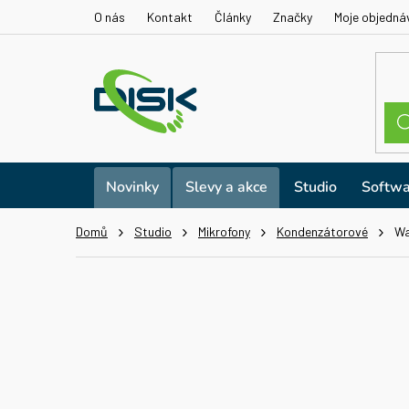
Přejít
O nás
Kontakt
Články
Značky
Moje objedná
na
obsah
Novinky
Slevy a akce
Studio
Softwa
Domů
Studio
Mikrofony
Kondenzátorové
Wa