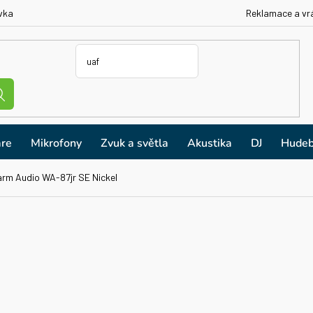
vka
Reklamace a vr
re
Mikrofony
Zvuk a světla
Akustika
DJ
Hudeb
rm Audio WA-87jr SE Nickel