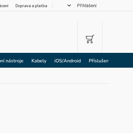
Přihlášení
ácení
Doprava a platba
NÁKUPNÍ
KOŠÍK
ní nástroje
Kabely
iOS/Android
Příslušenství