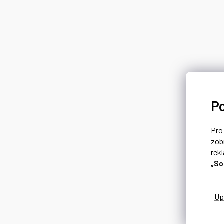
P
Pr
zob
rek
„So