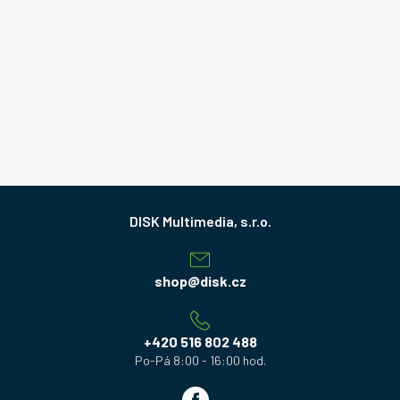
Z
á
p
a
shop
@
disk.cz
t
í
+420 516 802 488