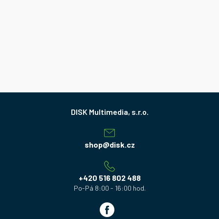
Z
á
p
a
shop
@
disk.cz
t
í
+420 516 802 488