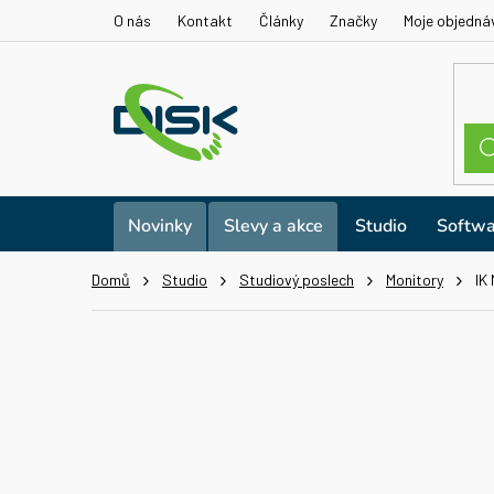
Přejít
O nás
Kontakt
Články
Značky
Moje objedná
na
obsah
Novinky
Slevy a akce
Studio
Softwa
Domů
Studio
Studiový poslech
Monitory
IK