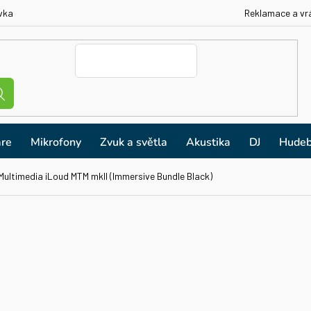
vka
Reklamace a vr
re
Mikrofony
Zvuk a světla
Akustika
DJ
Hudeb
 Multimedia iLoud MTM mkII (Immersive Bundle Black)