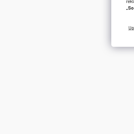
rek
„So