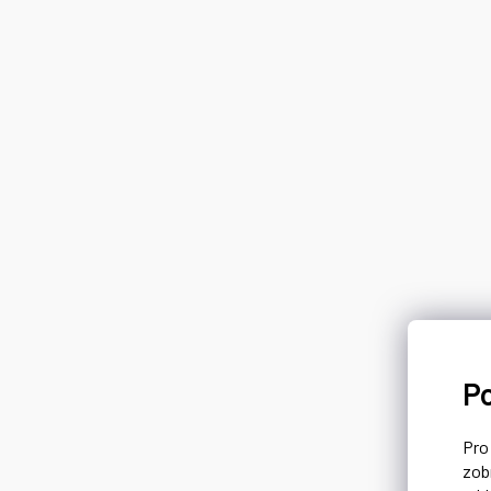
P
Pr
zob