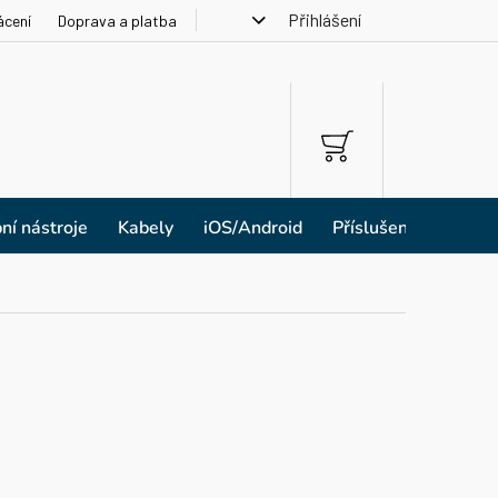
Přihlášení
ácení
Doprava a platba
NÁKUPNÍ
KOŠÍK
ní nástroje
Kabely
iOS/Android
Příslušenství