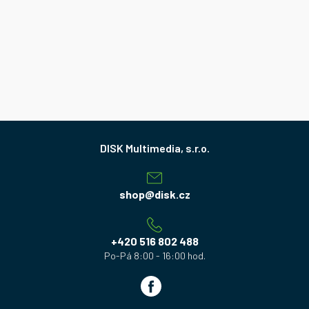
Z
á
p
a
shop
@
disk.cz
t
í
+420 516 802 488