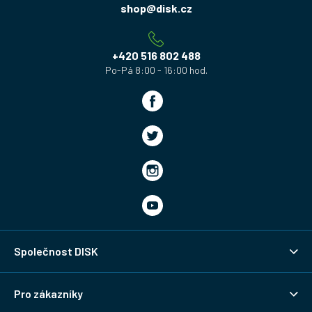
a
shop
@
disk.cz
t
í
+420 516 802 488
Společnost DISK
Pro zákazníky