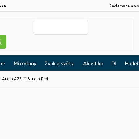
vka
Reklamace a vr
re
Mikrofony
Zvuk a světla
Akustika
DJ
Hudeb
I Audio A25-M Studio Red