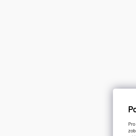
P
Pr
zob