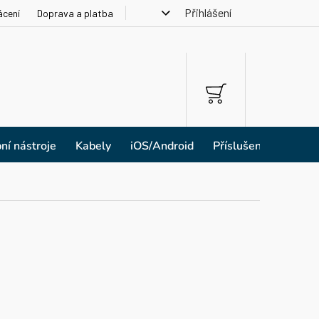
Přihlášení
ácení
Doprava a platba
NÁKUPNÍ
KOŠÍK
ní nástroje
Kabely
iOS/Android
Příslušenství