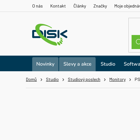
Přejít
O nás
Kontakt
Články
Značky
Moje objedná
na
obsah
Novinky
Slevy a akce
Studio
Softwa
Domů
Studio
Studiový poslech
Monitory
PS