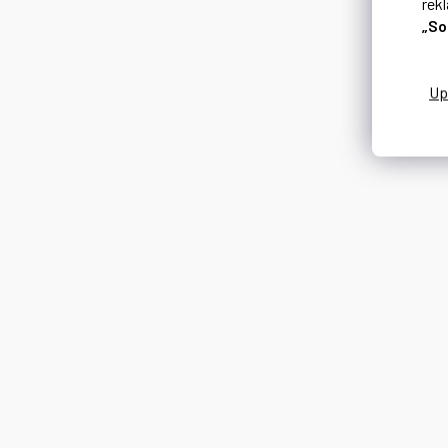
rek
„So