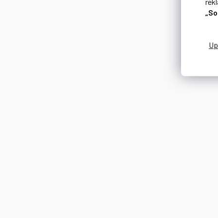
rek
„So