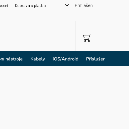
Přihlášení
ácení
Doprava a platba
NÁKUPNÍ
KOŠÍK
ní nástroje
Kabely
iOS/Android
Příslušenství