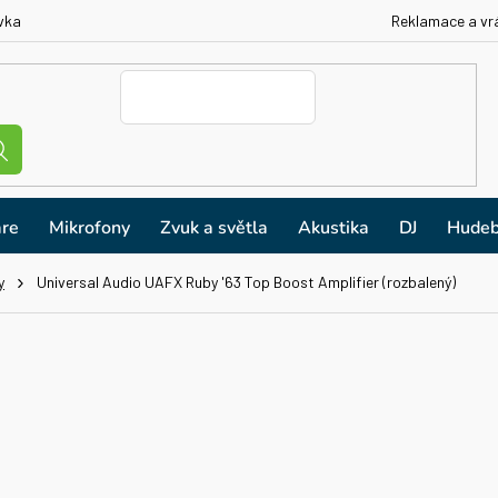
vka
Reklamace a vr
re
Mikrofony
Zvuk a světla
Akustika
DJ
Hudeb
y
Universal Audio UAFX Ruby '63 Top Boost Amplifier (rozbalený)