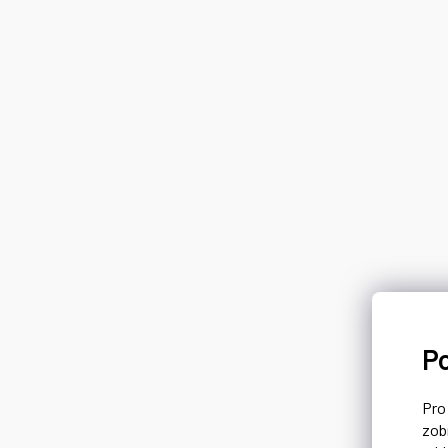
P
Pr
zob