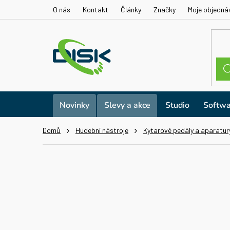
Přejít
O nás
Kontakt
Články
Značky
Moje objedná
na
obsah
Novinky
Slevy a akce
Studio
Softwa
Domů
Hudební nástroje
Kytarové pedály a aparatur