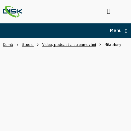
Přejít
na
Hledat
NÁ
obsah
KO
Domů
Studio
Video, podcast a streamování
Mikrofony