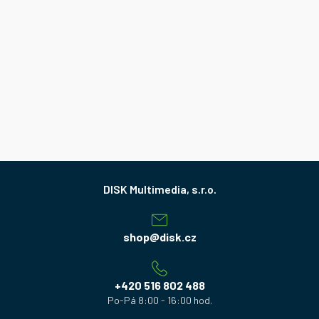
Z
á
p
a
shop
@
disk.cz
t
í
+420 516 802 488