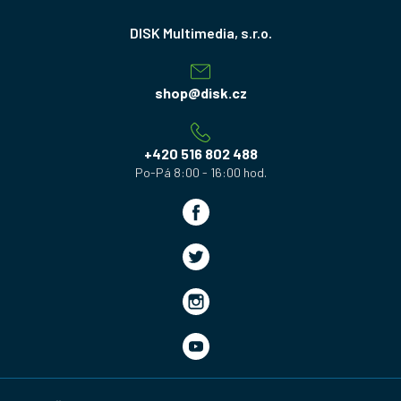
Z
á
p
a
shop
@
disk.cz
t
í
+420 516 802 488