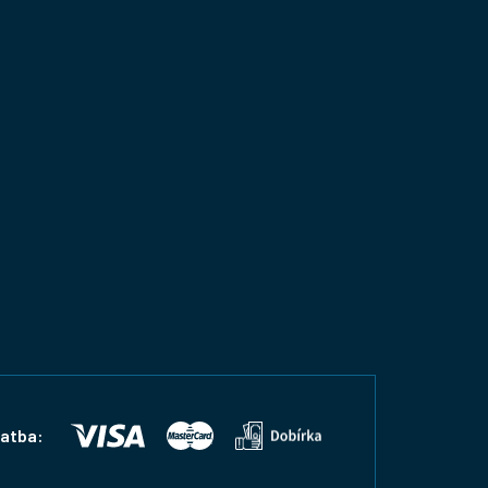
latba: