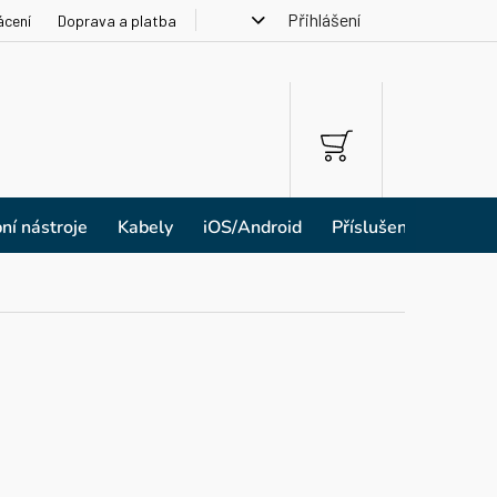
Přihlášení
ácení
Doprava a platba
NÁKUPNÍ
KOŠÍK
ní nástroje
Kabely
iOS/Android
Příslušenství