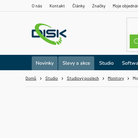
Přejít
O nás
Kontakt
Články
Značky
Moje objedná
na
obsah
Novinky
Slevy a akce
Studio
Softwa
Domů
Studio
Studiový poslech
Monitory
Mo