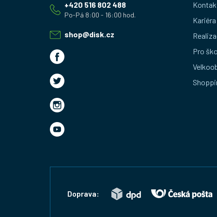
+420 516 802 488
Kontak
p
Kariéra
a
shop
@
disk.cz
Realiza
t
Pro ško
Velkoo
í
Shoppi
Doprava: