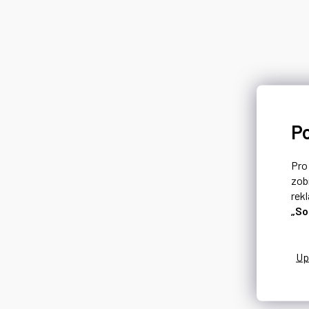
P
Pr
zob
rek
„So