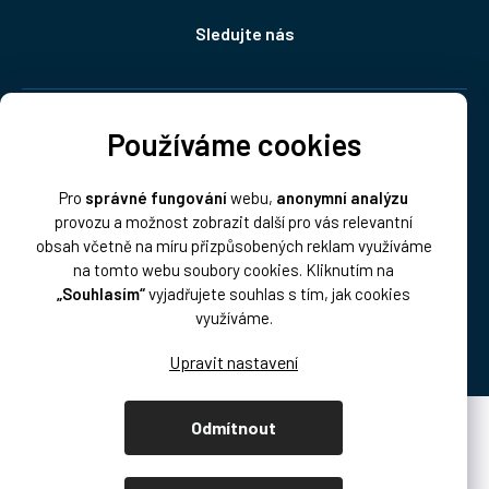
Sledujte nás
Doprava:
Používáme cookies
Pro
správné fungování
webu,
anonymní analýzu
provozu a možnost zobrazit další pro vás relevantní
obsah včetně na míru přizpůsobených reklam využíváme
na tomto webu soubory cookies. Kliknutím na
„Souhlasím“
vyjadřujete souhlas s tím, jak cookies
Platba:
využíváme.
Odmítnout
Vytvořil Shoptet Premium
Copyright 2026
DISK Multimedia, s.r.o.
. Všechna práva vyhrazena.