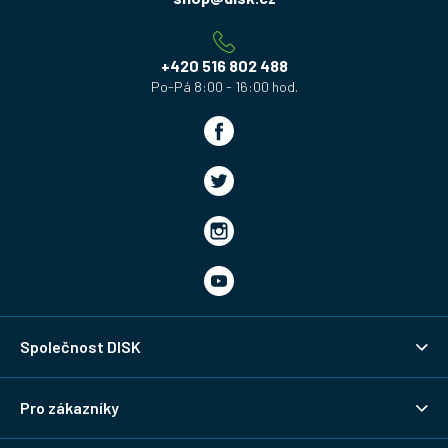
a
t
í
+420 516 802 488
Společnost DISK
Pro zákazníky