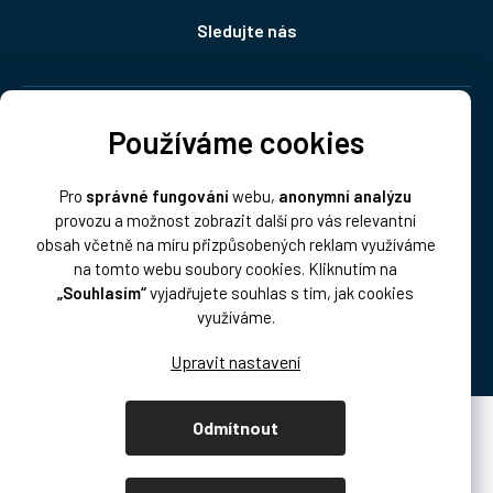
Sledujte nás
Doprava:
Používáme cookies
Pro
správné fungování
webu,
anonymní analýzu
provozu a možnost zobrazit další pro vás relevantní
obsah včetně na míru přizpůsobených reklam využíváme
na tomto webu soubory cookies. Kliknutím na
„Souhlasím“
vyjadřujete souhlas s tím, jak cookies
Platba:
využíváme.
Odmítnout
Vytvořil Shoptet Premium
Copyright 2026
DISK Multimedia, s.r.o.
. Všechna práva vyhrazena.