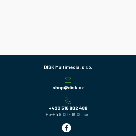
Z
á
p
a
shop
@
disk.cz
t
í
+420 516 802 488